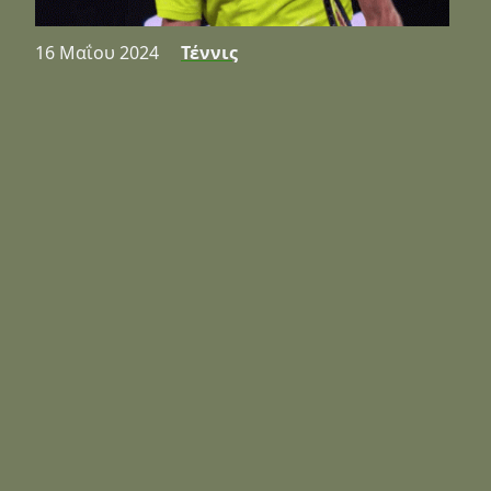
16 Μαΐου 2024
Τέννις