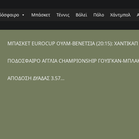
δόσφαιρο
Μπάσκετ
Τέννις
Βόλεϊ
Πόλο
Χάντμπολ
ΜΠΑΣΚΕΤ EUROCUP ΟΥΛΜ-ΒΕΝΕΤΣΙΑ (20:15): ΧΑΝΤΙΚΑ
ΠΟΔΟΣΦΑΙΡΟ ΑΓΓΛΙΑ CHAMPIONSHIP ΓΟΥΙΓΚΑΝ-ΜΠΛΑΚ
ΑΠΟΔΟΣΗ ΔΥΑΔΑΣ 3.57…