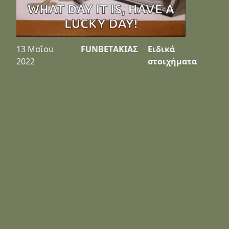
13 Μαΐου
FUNBETΑΚΙΑΣ
Ειδικά
2022
στοιχήματα