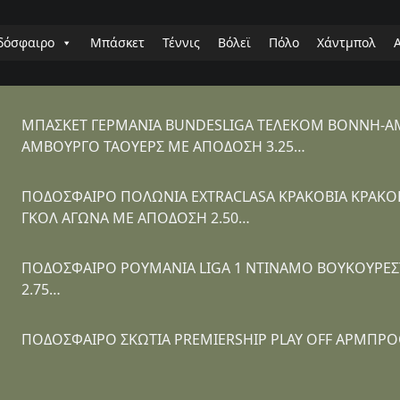
δόσφαιρο
Μπάσκετ
Τέννις
Βόλεϊ
Πόλο
Χάντμπολ
ΜΠΑΣΚΕΤ ΓΕΡΜΑΝΙΑ BUNDESLIGA ΤΕΛΕΚΟΜ ΒΟΝΝΗ-ΑΜΒ
ΑΜΒΟΥΡΓΟ ΤΑΟΥΕΡΣ ΜΕ ΑΠΟΔΟΣΗ 3.25…
ΠΟΔΟΣΦΑΙΡΟ ΠΟΛΩΝΙΑ EXTRACLASA ΚΡΑΚΟΒΙΑ ΚΡΑΚΟΒΙΑΣ
ΓΚΟΛ ΑΓΩΝΑ ΜΕ ΑΠΟΔΟΣΗ 2.50…
ΠΟΔΟΣΦΑΙΡΟ ΡΟΥΜΑΝΙΑ LIGA 1 ΝΤΙΝΑΜΟ ΒΟΥΚΟΥΡΕΣΤΙ
2.75…
ΠΟΔΟΣΦΑΙΡΟ ΣΚΩΤΙΑ PREMIERSHIP PLAY OFF ΑΡΜΠΡΟΟ