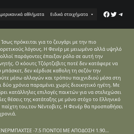
Faceboo
Twitter
Tele
Αμερικανικά αθλήματα
Ειδικά στοιχήματα
σως πρόκειται για το ζευγάρι με την πιο
ορετικούς λόγους. Η Φενέρ με μειωμένο αλλά υψηλό
Πολλοί παράγοντες έπαιξαν ρόλο σε αυτή την
νητής. Ο κόουτς Τζόρτζεβιτς ποτέ δεν κατάφερε να
 μπάσκετ, δεν κέρδισε καθολη τη σεζόν την
ούτε μέσω αλλαγών και τρόπου παιχνιδιού μέσα στη
 δύο χρόνια παραμένει χωρίς διοικητικό ηγέτη. Με
ρει κατάλληλες επιλογές παικτών για να στελεχώσει
ίες θέσεις της κατάταξης με μόνο στόχο το Ελληνικό
 παίχτη του,τον Νέντοβιτς. Η Φενέρ θα προσπαθήσει
χρονιά.
ΝΕΡΜΠΑΧΤΣΕ -7.5 ΠΟΝΤΟΙ ΜΕ ΑΠΟΔΟΣΗ 1.90…