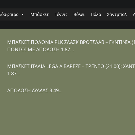
δόσφαιρο
Μπάσκετ
Τέννις
Βόλεϊ
Πόλο
Χάντμπολ
ΜΠΑΣΚΕΤ ΠΟΛΩΝΙΑ PLK ΣΛΑΣΚ ΒΡΟΤΣΛΑΒ – ΓΚΝΤΙΝΙΑ (1
ΠΟΝΤΟΙ ΜΕ ΑΠΟΔΟΣΗ 1.87…
ΜΠΑΣΚΕΤ ΙΤΑΛΙΑ LEGA A ΒΑΡΕΖΕ – ΤΡΕΝΤΟ (21:00): ΧΑ
1.87…
ΑΠΟΔΟΣΗ ΔΥΑΔΑΣ 3.49…