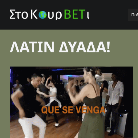
Πο
ΛΑΤΙΝ ΔΥΑΔΑ!