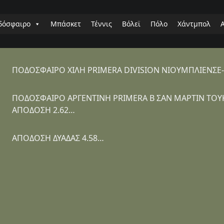
δόσφαιρο
Μπάσκετ
Τέννις
Βόλεϊ
Πόλο
Χάντμπολ
ΠΟΔΟΣΦΑΙΡΟ ΧΙΛΗ PRIMERA DIVISION ΝΙΟΥΜΠΛΙΕΝΣΕ-
ΠΟΔΟΣΦΑΙΡΟ ΑΡΓΕΝΤΙΝΗ PRIMERA B ΣΑΝ ΜΑΡΤΙΝ ΤΟΥΚ
ΑΠΟΔΟΣΗ 2.62…
ΑΠΟΔΟΣΗ ΔΥΑΔΑΣ 4.58…