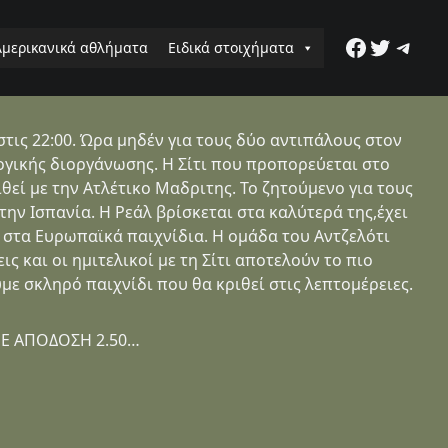
Faceboo
Twitter
Tele
Αμερικανικά αθλήματα
Ειδικά στοιχήματα
ις 22:00. Ώρα μηδέν για τους δύο αντιπάλους στον
γικής διοργάνωσης. Η Σίτι που προπορεύεται στο
εί με την Ατλέτικο Μαδριτης. Το ζητούμενο για τους
την Ισπανία. Η Ρεάλ βρίσκεται στα καλύτερά της,έχει
στα Ευρωπαϊκά παιχνίδια. Η ομάδα του Αντζελότι
ις και οι ημιτελικοί με τη Σίτι αποτελούν το πιο
ε σκληρό παιχνίδι που θα κριθεί στις λεπτομέρειες.
ΜΕ ΑΠΟΔΟΣΗ 2.50…