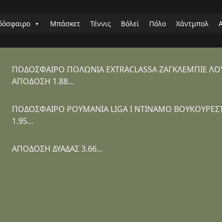
δόσφαιρο
Μπάσκετ
Τέννις
Βόλεϊ
Πόλο
Χάντμπολ
ΠΟΔΟΣΦΑΙΡΟ ΠΟΛΩΝΙΑ EXTRACLASSA ΖΑΓΚΛΕΜΠΙΕ ΛΟΥΜ
ΑΠΟΔΟΣΗ 1.88…
ΠΟΔΟΣΦΑΙΡΟ ΡΟΥΜΑΝΙΑ LIGA I ΝΤΙΝΑΜΟ ΒΟΥΚΟΥΡΕΣΤΙ
1.95…
ΑΠΟΔΟΣΗ ΔΥΑΔΑΣ 3.66…