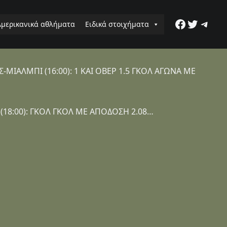
Faceboo
Twitter
Tele
Αμερικανικά αθλήματα
Ειδικά στοιχήματα
ΙΑΛΜΠΙ (16:00): 1 ΚΑΙ ΟΒΕΡ 1.5 ΓΚΟΛ ΑΓΩΝΑ ΜΕ
18:00): ΓΚΟΛ ΓΚΟΛ ΜΕ ΑΠΟΔΟΣΗ 2.08…