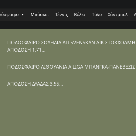
δόσφαιρο
Μπάσκετ
Τέννις
Βόλεϊ
Πόλο
Χάντμπολ
ΠΟΔΟΣΦΑΙΡΟ ΣΟΥΗΔΙΑ ALLSVENSKAN ΑΪΚ ΣΤΟΚΧΟΛΜΗΣ-Μ
ΑΠΟΔΟΣΗ 1.71…
ΠΟΔΟΣΦΑΙΡΟ ΛΙΘΟΥΑΝΙΑ A LIGA ΜΠΑΝΓΚΑ-ΠΑΝΕΒΕΖΙΣ (
ΑΠΟΔΟΣΗ ΔΥΑΔΑΣ 3.55…