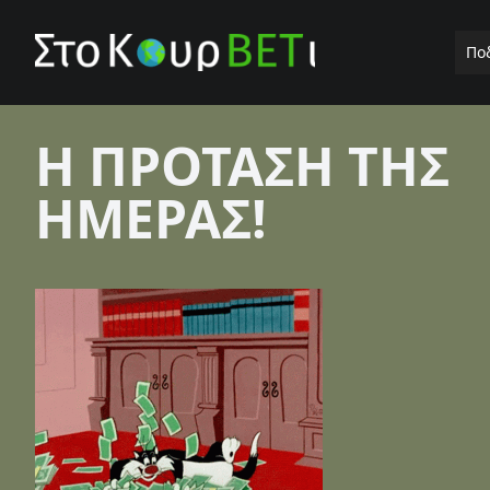
Πο
Η ΠΡΟΤΑΣΗ ΤΗΣ
ΗΜΕΡΑΣ!