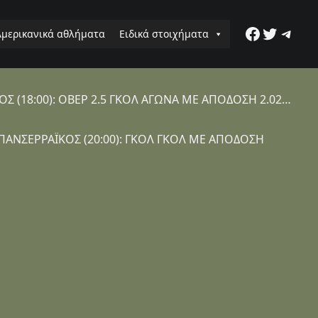
Faceboo
Twitter
Tele
Αμερικανικά αθλήματα
Ειδικά στοιχήματα
Σ (18:00): ΟΒΕΡ 2.5 ΓΚΟΛ ΑΓΩΝΑ ΜΕ ΑΠΟΔΟΣΗ 2.02…
ΠΑΝΣΕΡΡΑΪΚΟΣ (20:00): ΓΚΟΛ ΓΚΟΛ ΜΕ ΑΠΟΔΟΣΗ