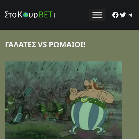
Facebo
Twitt
Tel
ΓΑΛΑΤΕΣ VS ΡΩΜΑΙΟΙ!