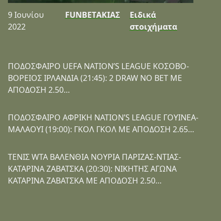
9 Ιουνίου
FUNBETΑΚΙΑΣ
Ειδικά
2022
στοιχήματα
ΠΟΔΟΣΦΑΙΡΟ UEFA NATION’S LEAGUE ΚΟΣΟΒΟ-
ΒΟΡΕΙΟΣ ΙΡΛΑΝΔΙΑ (21:45): 2 DRAW NO BET ΜΕ
ΑΠΟΔΟΣΗ 2.50…
ΠΟΔΟΣΦΑΙΡΟ ΑΦΡΙΚΗ NATION’S LEAGUE ΓΟΥΙΝΕΑ-
ΜΑΛΑΟΥΙ (19:00): ΓΚΟΛ ΓΚΟΛ ΜΕ ΑΠΟΔΟΣΗ 2.65…
ΤΕΝΙΣ WTA ΒΑΛΕΝΘΙΑ ΝΟΥΡΙΑ ΠΑΡΙΖΑΣ-ΝΤΙΑΣ-
ΚΑΤΑΡΙΝΑ ΖΑΒΑΤΣΚΑ (20:30): ΝΙΚΗΤΗΣ ΑΓΩΝΑ
ΚΑΤΑΡΙΝΑ ΖΑΒΑΤΣΚΑ ΜΕ ΑΠΟΔΟΣΗ 2.50…